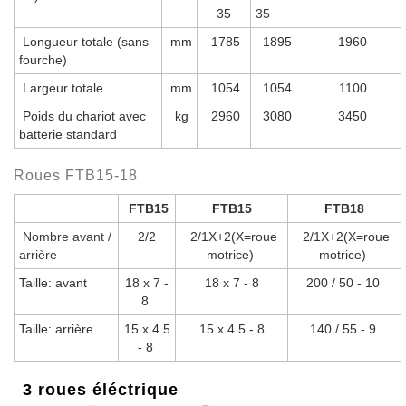
35
35
Longueur totale (sans
mm
1785
1895
1960
fourche)
Largeur totale
mm
1054
1054
1100
Poids du chariot avec
kg
2960
3080
3450
batterie standard
Roues FTB15-18
FTB15
F
TB15
F
TB18
Nombre avant /
2/2
2/1X+2(X=roue
2/1X+2(X=roue
arrière
motrice)
motrice)
Taille: avant
18 x 7 -
18 x 7 - 8
200 / 50 - 10
8
Taille: arrière
15 x 4.5
15 x 4.5 - 8
140 / 55 - 9
- 8
3 roues éléctrique