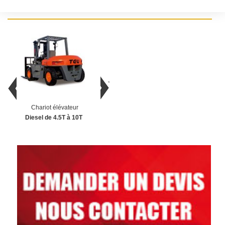
Chariot élévateur
Chariot élévateur
Cha
Diesel de 4.5T à 10T
Diesel de 1.5T à 4T
4 rou