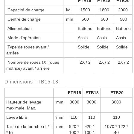
F
TB15
F
TB1
8
F
TB
20
Capacité de charge
kg
1500
1800
2000
Centre de charge
mm
500
500
500
Allimentation
Batterie
Batterie
Batterie
Mode d'opération
Assis
Assis
Assis
Type de roues avant /
Solide
Solide
Solide
arrière
Nombre de roues (X=roues
2X / 2
2X / 2
2X / 2
motrice) avant / arrière
Dimensions FTB15-18
F
TB15
F
TB18
F
TB20
Hauteur de levage
mm
3000
3000
3000
maximale Max.
Levée libre
mm
110
110
110
Taille de la fourche (L * l
mm
920 *
920 *
1070 * 122 *
* h)
100 *
100 *
40