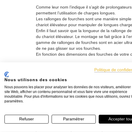
Comme leur nom l’indique il s’agit de prolongateur
permettent l’utilisation de charges longues.
Les rallonges de fourches sont une manière simple e
chariot élévateur pour manipuler de longues char
Enfin il faut savoir que la longueur de la rallonge 
du chariot élévateur. Le montage se fait grâce à l’
gamme de rallonges de fourches sont en acier ultra 
de ne pas glisser sur vos fourches.
En fonction des dimensions des fourches de votre c
Prix et modèles de rallonges de f
Politique de confiden
Section
Longueur
Prix
HT la
Nous utilisons des cookies
fourches
utile
paire
Nous pouvons les placer pour analyser les données de nos visiteurs, améliorer 
site Web, afficher un contenu personnalisé et vous faire vivre une expérience
100 X 40 mm
2000 mm
456,00 € HT
inoubliable. Pour plus d'informations sur les cookies que nous utilisons, ouvrez 
paramètres.
100 X 45 mm
2000 mm
457,00 € HT
100 X 50 mm
2000 mm
458,00 € HT
Refuser
Paramétrer
Accepter tou
125X35 mm
2000 mm
496,00 € HT
125X40 mm
2000 mm
515,00 € HT