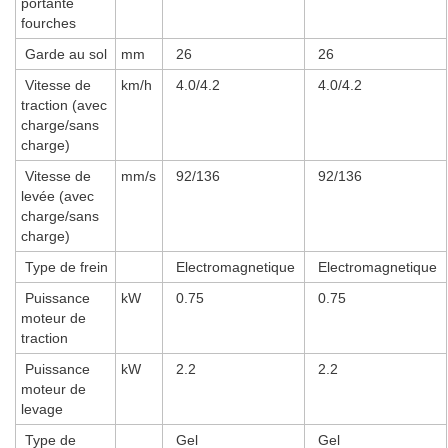
portante
fourches
Garde au sol
mm
26
26
Vitesse de
km/h
4.0/4.2
4.0/4.2
traction (avec
charge/sans
charge)
Vitesse de
mm/s
92/136
92/136
levée (avec
charge/sans
charge)
Type de frein
Electromagnetique
Electromagnetique
Puissance
kW
0.75
0.75
moteur de
traction
Puissance
kW
2.2
2.2
moteur de
levage
Type de
Gel
Gel