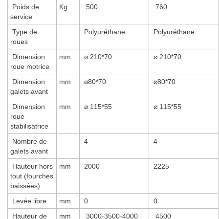
Poids de
Kg
500
760
service
Type de
Polyuréthane
Polyuréthane
roues
Dimension
mm
⌀ 210*70
⌀ 210*70
roue motrice
Dimension
mm
⌀80*70
⌀80*70
galets avant
Dimension
mm
⌀ 115*55
⌀ 115*55
roue
stabilisatrice
Nombre de
4
4
galets avant
Hauteur hors
mm
2000
2225
tout (fourches
baissées)
Levée libre
mm
0
0
Hauteur de
mm
3000-3500-4000
4500