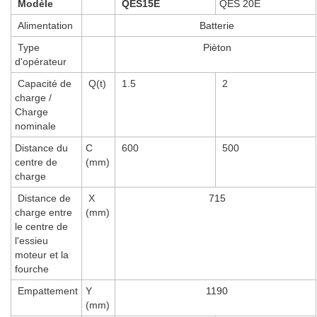
Modèle
QES15E
QES 20E
Alimentation
Batterie
Type
Pièton
d'opérateur
Capacité de
Q(t)
1.5
2
charge /
Charge
nominale
Distance du
C
600
500
centre de
(mm)
charge
Distance de
X
715
charge entre
(mm)
le centre de
l'essieu
moteur et la
fourche
Empattement
Y
1190
(mm)