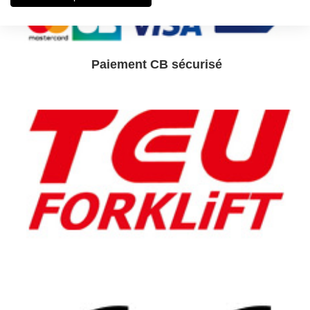
Paiement CB sé
curisé